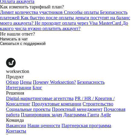
Оплата аккаунта
Как изменить тарифный план?
Лимит количества участников
Способы оплаты
Безопасность
платежей
Как быстро после оплаты деньги поступят на баланс
моего аккаунта?
Не проходит оплата через Visa MasterCard
До
какого числа нужно оплатить аккаунт?
Не нашли ответ?
Написать в чат
Связаться с поддержкой
worksection
Продукт
Обзор
Цены
Почему Worksection?
Безопасность
Интеграции
Блог
Решения
Digital-маркетинговые агентства
PR / HR / Креатив /
Консалтинг
Продуктовые компании
Строительство
Социальные проекты
Проектный менеджмент
Почасовая
работа
Планировщик задач
Диаграмма Ганта
Agile
Команда
Вакансии
Наши ценности
Партнерская программа
Контакты