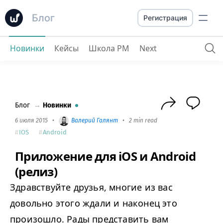
Блог
Регистрация
Новинки
Кейсы
Школа PM
Next
Приложение для iOS и Android (релиз)
Блог
→
Новинки
6 июля 2015
•
Валерий Галянт
•
2 min read
IOS
Android
Приложение для iOS и Android
(релиз)
Здравствуйте друзья, многие из вас
довольно этого ждали и наконец это
произошло. Рады представить вам