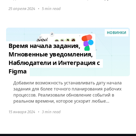
под рабочие процессы вашего...
25 апреля 2024
•
5 min read
НОВИНКИ
Время начала задания,
Мгновенные уведомления,
Наблюдатели и Интеграция с
Figma
Добавили возможность устанавливать дату начала
задания для более точного планирования рабочих
процессов. Реализовали обновление событий в
реальном времени, которое ускорит любые
взаимодействия в аккаунте и добавили
15 января 2024
•
3 min read
интеграцию с Figma.