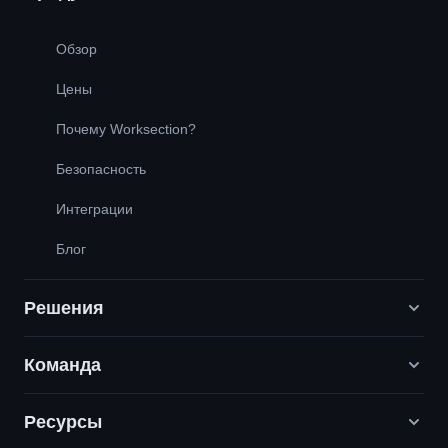
Обзор
Цены
Почему Worksection?
Безопасность
Интеграции
Блог
Решения
Команда
Digital-маркетинговые агентства
PR / HR / Креатив / Консалтинг
Ресурсы
Вакансии
Продуктовые компании