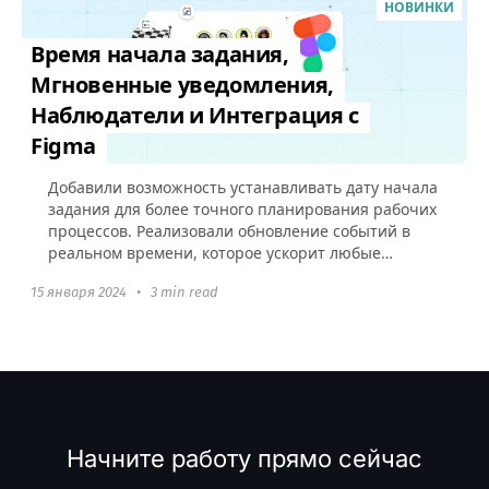
НОВИНКИ
Время начала задания,
Мгновенные уведомления,
Наблюдатели и Интеграция с
Figma
Добавили возможность устанавливать дату начала
задания для более точного планирования рабочих
процессов. Реализовали обновление событий в
реальном времени, которое ускорит любые
взаимодействия в аккаунте и добавили
15 января 2024
•
3 min read
интеграцию с Figma.
Начните работу прямо сейчас