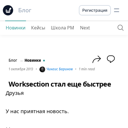
Блог
Регистрация
Новинки
Кейсы
Школа PM
Next
Worksection стал еще быстрее
Блог
→
Новинки
1 октября 2013
•
Чингиc Баринов
•
1 min read
Worksection стал еще быстрее
Друзья
У нас приятная новость.