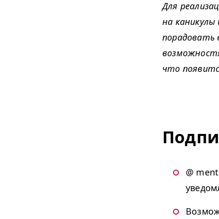
Для реализа
на каникулы 
порадовать 
возможностя
что появится
Подпи
@ ment
уведом
Возмож