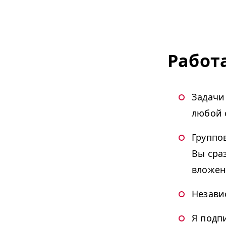
Работ
Задачи
любой 
Группо
Вы сраз
вложен
Незави
Я подп