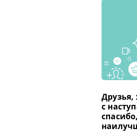
Друзья,
с насту
спасибо,
наилучш