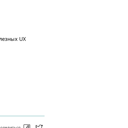
лезных UX
оделиться