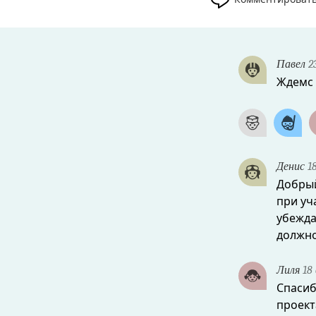
Павел
23
Ждемс
Денис
18
Добрый
при уч
убежда
должно
Лиля
18 
Спасиб
проекта