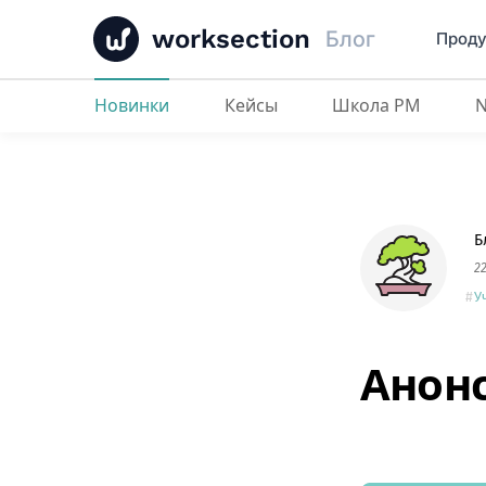
worksection
Блог
Проду
Новинки
Кейсы
Школа PM
Анонс обновления 2016
Б
2
У
Анонс