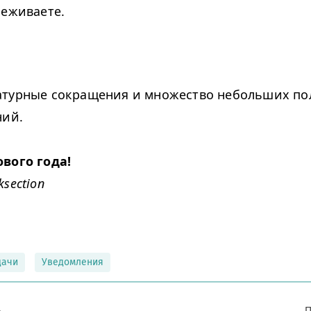
леживаете.
турные сокращения и множество небольших по
ний.
вого года!
section
дачи
Уведомления
ь
П