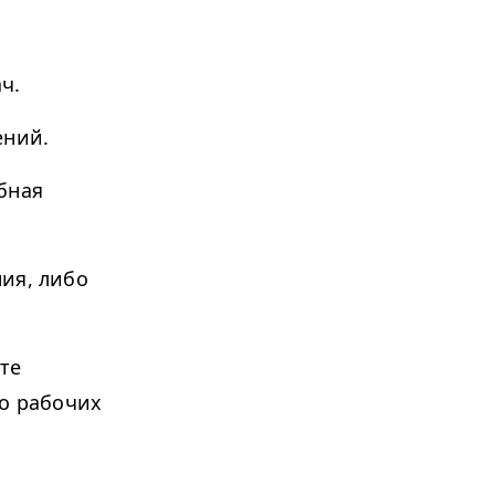
ч.
ений.
бная
ия, либо
те
во рабочих