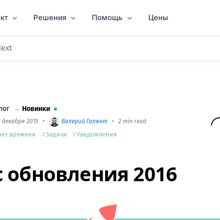
кт
Решения
Помощь
Цены
Next
лог
→
Новинки
2 декабря 2015
•
Валерий Галянт
•
2 min read
чёт времени
Задачи
Уведомления
 обновления 2016