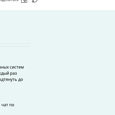
зных систем
ждый раз
одтянуть до
 чат по