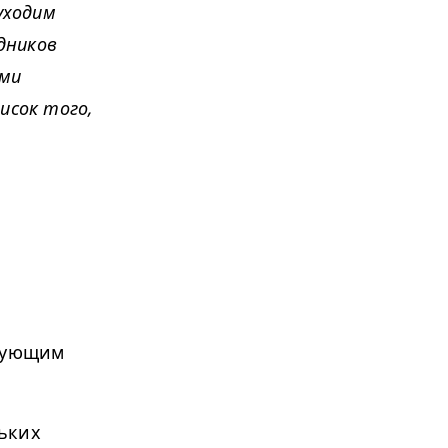
уходим
дников
ыми
исок того,
едующим
ьких