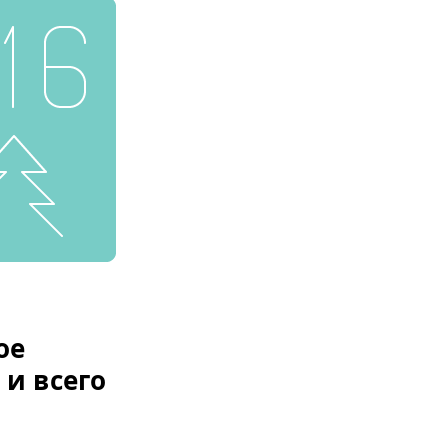
ое
 и всего