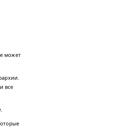
бе может
рархии.
и все
.
которые