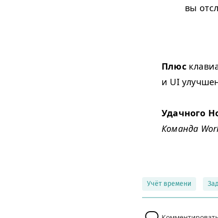
вы отс
Плюс
клавиа
и UI улучше
Удачного Но
Команда Work
Учёт времени
За
Комментироват