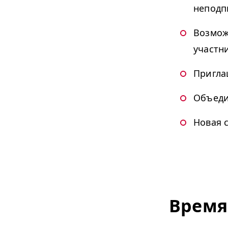
неподп
Возмож
участн
Пригла
Объеди
Новая 
Время