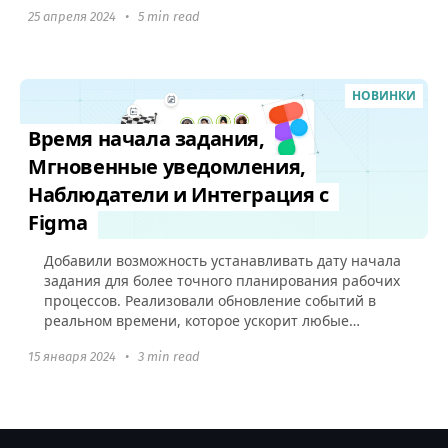
под рабочие процессы вашего...
25 апреля 2024
•
5 min read
НОВИНКИ
Время начала задания,
Мгновенные уведомления,
Наблюдатели и Интеграция с
Figma
Добавили возможность устанавливать дату начала
задания для более точного планирования рабочих
процессов. Реализовали обновление событий в
реальном времени, которое ускорит любые
взаимодействия в аккаунте и добавили
15 января 2024
•
3 min read
интеграцию с Figma.