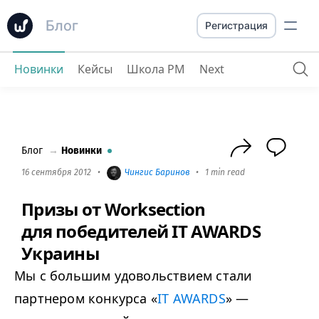
Блог
Регистрация
Новинки
Кейсы
Школа PM
Next
Призы от Worksection для победителей IT AWARDS Украины
Блог
→
Новинки
16 сентября 2012
•
Чингиc Баринов
•
1 min read
Призы от Worksection
для победителей IT AWARDS
Украины
Мы с большим удовольствием стали
партнером конкурса «
IT AWARDS
» —