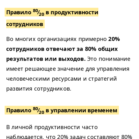
80
Правило
⁄
в продуктивности
20
сотрудников
Во многих организациях примерно
20%
сотрудников отвечают за 80% общих
результатов или выходов.
Это понимание
имеет решающее значение для управления
человеческими ресурсами и стратегий
развития сотрудников.
80
Правило
⁄
в управлении временем
20
В личной продуктивности часто
наблюдается, что 20% задач составляют 80%