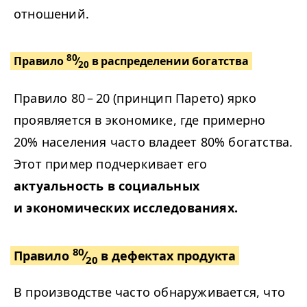
отношений.
80
Правило
⁄
в распределении богатства
20
Правило 80 – 20 (принцип Парето) ярко
проявляется в экономике, где примерно
20% населения часто владеет 80% богатства.
Этот пример подчеркивает его
актуальность в социальных
и экономических исследованиях.
80
Правило
⁄
в дефектах продукта
20
В производстве часто обнаруживается, что