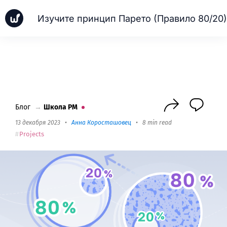
Изучите принцип Парето (Правило 80/20)
Новинки
Кейсы
Школа PM
Next
Блог
→
Школа PM
13 декабря 2023
•
Анна Коросташовец
•
8 min read
Projects