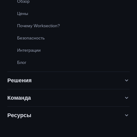
Обзор
Цены
Почему Worksection?
Безопасность
Интеграции
Блог
Решения
Команда
Digital-маркетинговые агентства
PR / HR / Креатив / Консалтинг
Ресурсы
Вакансии
Продуктовые компании
Наши ценности
Служба поддержки
Строительство