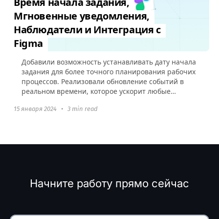
Время начала задания,
Мгновенные уведомления,
Наблюдатели и Интеграция с
Figma
Добавили возможность устанавливать дату начала
задания для более точного планирования рабочих
процессов. Реализовали обновление событий в
реальном времени, которое ускорит любые
взаимодействия в аккаунте и добавили
15 января 2024
•
3 min read
интеграцию с Figma.
Начните работу прямо сейчас