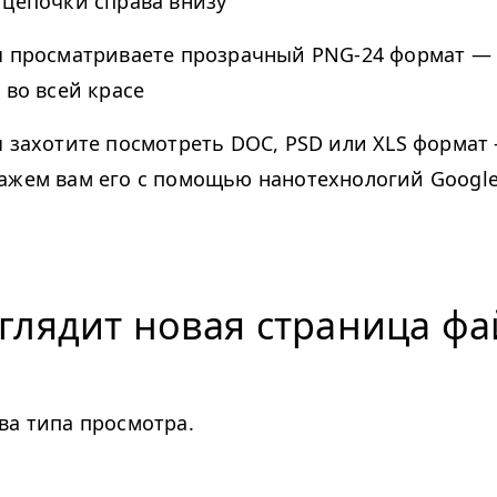
 цепочки справа внизу
ы просматриваете прозрачный PNG-24 формат —
 во всей красе
ы захотите посмотреть DOC, PSD или XLS формат
ажем вам его с помощью нанотехнологий Googl
глядит новая страница ф
ва типа просмотра.