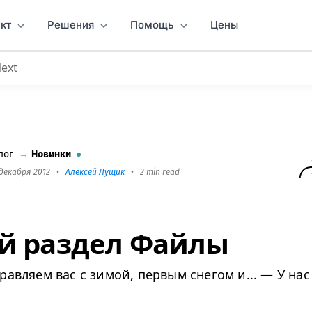
кт
Решения
Помощь
Цены
Next
лог
→
Новинки
 декабря 2012
•
Алексей Лущик
•
2 min read
й раздел Файлы
равляем вас с зимой, первым снегом и... — У нас