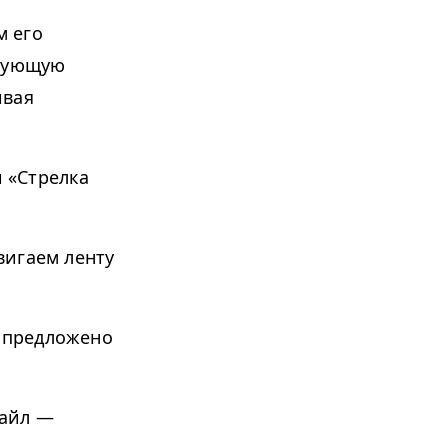
м его
есующую
ивая
 «Стрелка
двигаем ленту
т предложено
файл —