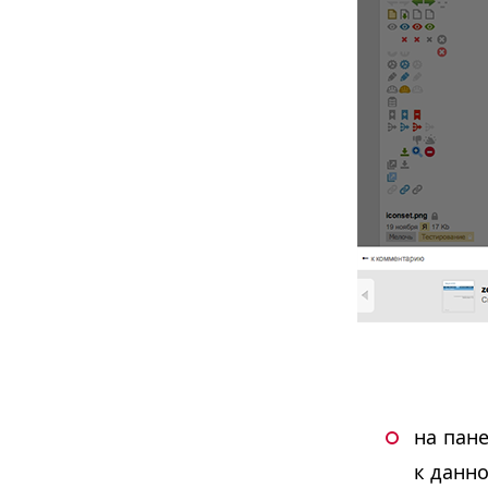
на пан
к данн