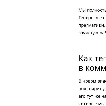
Мы полность
Теперь все 
прагматики,
зачастую ра
Как те
в ком
В новом вид
под ширину 
его тут же н
которые мы 