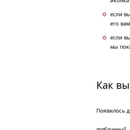
иконка
если в
его вам
если в
мы пок
Как вы
Появилось д
табличный