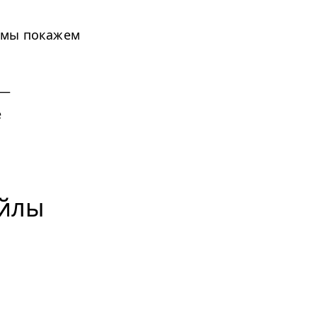
 мы покажем
 —
e
айлы