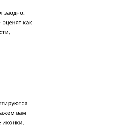
л заодно.
 оценят как
сти,
птируются
кажем вам
е иконки,