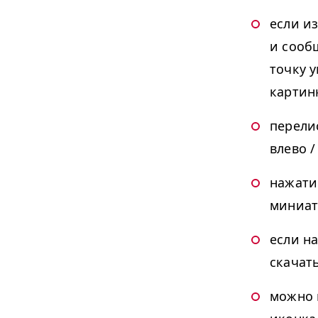
если и
и сооб
точку 
картин
перели
влево /
нажатие
миниа
если н
скачат
можно 