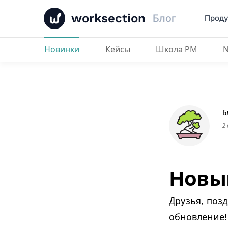
worksection
Блог
Проду
Новинки
Кейсы
Школа PM
Новый раздел Файлы
Б
2
Новы
Друзья, позд
обновление!