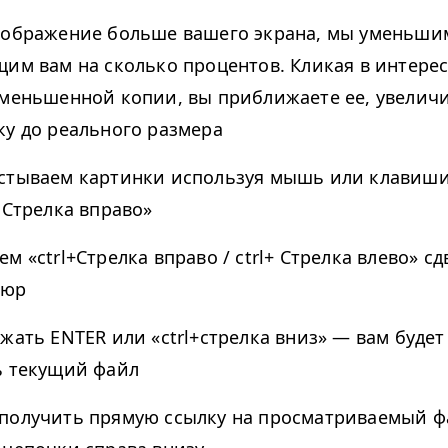
зображение больше вашего экрана, мы уменьши
щим вам на сколько процентов. Кликая в интер
уменьшенной копии, вы приближаете ее, увелич
ку до реального размера
стываем картинки используя мышь или клавиши
 Стрелка вправо»
м «ctrl+Стрелка вправо / ctrl+ Стрелка влево» с
тюр
ажать ENTER или «ctrl+стрелка вниз» — вам буде
ь текущий файл
получить прямую ссылку на просматриваемый 