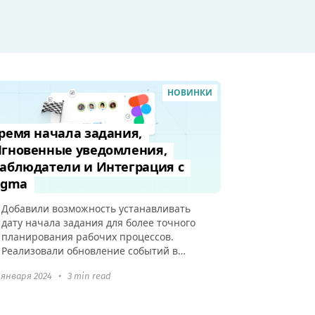
НОВИНКИ
ремя начала задания,
гновенные уведомления,
аблюдатели и Интеграция с
igma
Добавили возможность устанавливать
дату начала задания для более точного
планирования рабочих процессов.
Реализовали обновление событий в
реальном времени, которое ускорит
 января 2024
•
3 min read
любые взаимодействия в аккаунте и
добавили интеграцию с Figma.