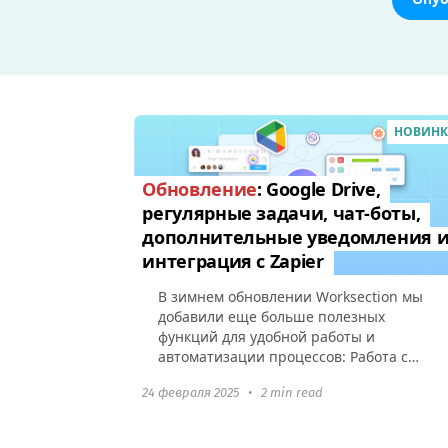
НОВИН
Обновление
: Google Drive,
регулярные задачи, чат-боты,
дополнительные уведомления 
интеграция с Zapier
В зимнем обновлении Worksection мы
добавили еще больше полезных
функций для удобной работы и
автоматизации процессов: Работа с
Google DriveОтображение
24 февраля 2025
•
2 min read
запланированных регулярных
задач Уведомление о старте...