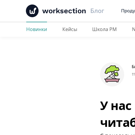
worksection
Блог
Проду
Новинки
Кейсы
Школа PM
У нас появились удобные и чит
Б
1
У нас
чита