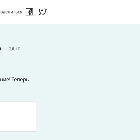
оделиться
и — одно
ние! Теперь