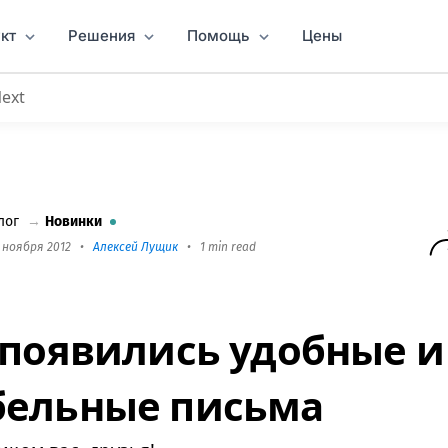
кт
Решения
Помощь
Цены
Next
абельные письма
лог
→
Новинки
1 ноября 2012
•
Алексей Лущик
•
1 min read
 появились удобные и
бельные письма