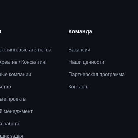
я
Команда
аркетинговые агентства
Вакансии
 Креатив / Консалтинг
Наши ценности
вые компании
Партнерская программа
ьство
Контакты
ые проекты
й менеджмент
я работа
щик задач