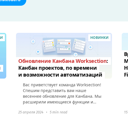
КИ
НОВИНКИ
В
Обновление Канбана Worksection
:
М
и
Канбан проектов, по времени
Н
и возможности автоматизаций
F
Вас приветствует команда Worksection!
Спешим представить вам наше
весеннее обновление для Канбана. Мы
расширили имеющиеся функции и
добавили возможности кастомизации
25 апреля 2024
•
5 min read
15
инструмента под рабочие процессы
вашего...