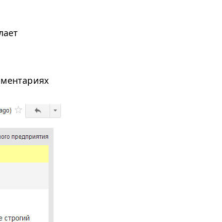
лает
мментариях