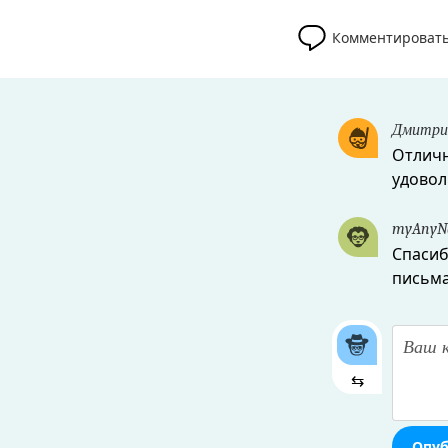
Комментироват
Дмитри
Отличн
удовол
myAnyNa
Спасиб
письма
⇆
Опуб