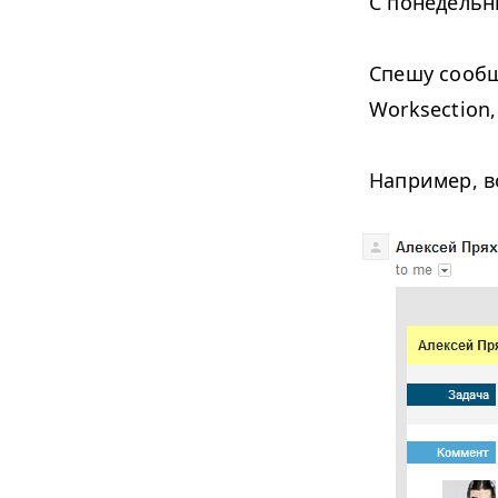
С понедельн
Спешу сообщ
Worksection
Например, в