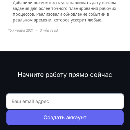
Добавили возможность устанавливать дату начала
задания для более точного планирования рабочих
процессов. Реализовали обновление событий в
реальном времени, которое ускорит любые
взаимодействия в аккаунте и добавили
15 января 2024
•
3 min read
интеграцию с Figma.
Начните работу прямо сейчас
Создать аккаунт