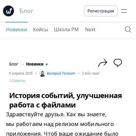
Блог
Регистрация
Новинки
Кейсы
Школа PM
Next
История событий, улучшенная работа с файлами
Блог
→
Новинки
5 апреля 2015
•
Валерий Галянт
•
3 min read
Советы
История событий, улучшенная
работа с файлами
Здравствуйте друзья. Как вы знаете,
мы работаем над релизом мобильного
приложения. Чтоб ваше ожидание было