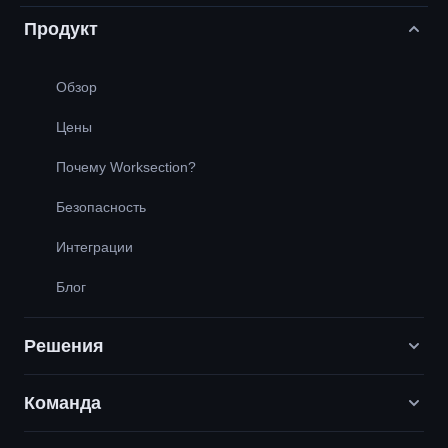
Продукт
Обзор
Цены
Почему Worksection?
Безопасность
Интеграции
Блог
Решения
Команда
Digital-маркетинговые агентства
PR / HR / Креатив / Консалтинг