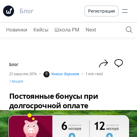
Блог
Регистрация
Новинки
Кейсы
Школа PM
Next
Постоянные бонусы при долгосрочной оплате
Блог
23 августа 2014
•
Чингиc Баринов
•
1 min read
Акции
Постоянные бонусы при
долгосрочной оплате