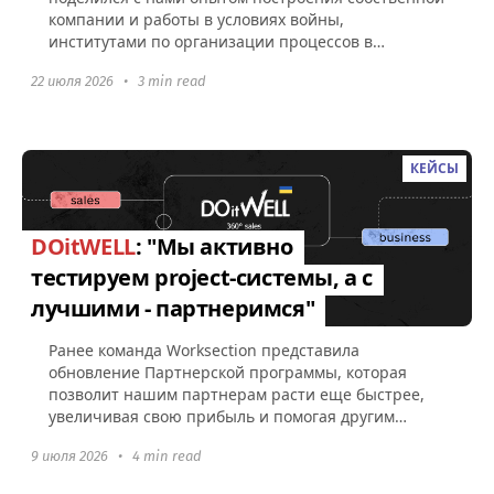
компании и работы в условиях войны,
институтами по организации процессов в
Worksection, а также советами по поводу...
22 июля 2026
•
3 min read
КЕЙСЫ
DOitWELL
: "Мы активно
тестируем project-системы, а с
лучшими - партнеримся"
Ранее команда Worksection представила
обновление Партнерской программы, которая
позволит нашим партнерам расти еще быстрее,
увеличивая свою прибыль и помогая другим
компаниям эффективно управлять командами...
9 июля 2026
•
4 min read