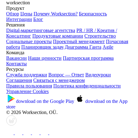
worksection
Продукт
Обзор
Цены
Почему Worksection?
Безопасность
Интеграции
Блог
Решения
Digital-маркетинговые агентства
PR / HR / Креатив /
Консалтинг
Продуктовые компании
Строительство
Социальные проекты
Проектный менеджмент
Почасовая
работа
Планировщик задач
Диаграмма Ганта
Agile
Команда
Вакансии
Наши ценности
Партнерская программа
Контакты
Ресурсы
Служба поддержки
Вопрос — Ответ
Видеоуроки
Соглашения
Связаться с менеджером
Правила пользования
Политика конфиденциальности
Управление Cookies
download on the
Google Play
download on the
App
store
© 2026 Worksection, OÜ.