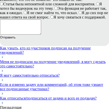
Статья была непонятной или сложной для восприятия.
Я
хотел бы видеоурок на эту тему.
Эта функция не работает так,
как я ожидал.
Я не смог найти то, что искал.
Я до сих пор не
нашел ответа на свой вопрос.
Я хочу связаться с поддержкой.
Отправить
Как узнать, кто из участников подписан на получение
уведомлений?
Меня не подписали на получение уведомлений, я могу сделать
это самостоятельно?
Я могу самостоятельно отписаться?
Если я изменю задачу или комментарий, об этом тоже узнают
все подписанные участники?
Как отписаться/подписаться от задачи и всех ее подзадач?
Предыдущая