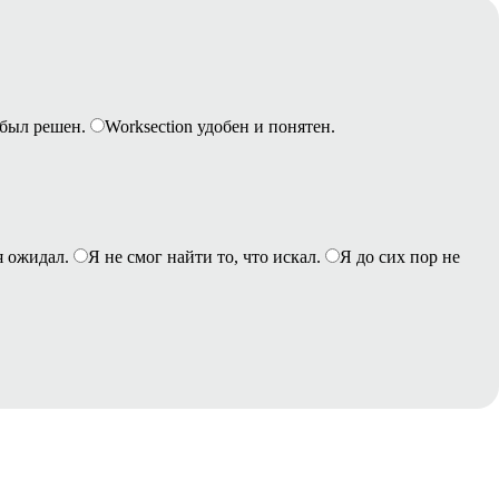
был решен.
Worksection удобен и понятен.
я ожидал.
Я не смог найти то, что искал.
Я до сих пор не