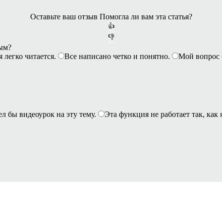
Оставьте ваш отзыв
Помогла ли вам эта статья?
👍
👎
ным?
я легко читается.
Все написано четко и понятно.
Мой вопрос 
ел бы видеоурок на эту тему.
Эта функция не работает так, как 