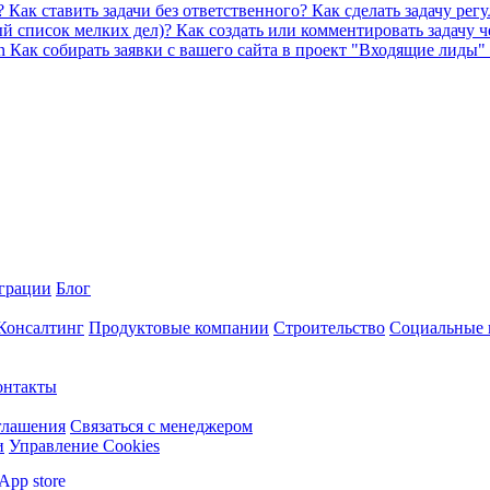
у?
Как ставить задачи без ответственного?
Как сделать задачу ре
ый список мелких дел)?
Как создать или комментировать задачу 
on
Как собирать заявки с вашего сайта в проект "Входящие лиды" 
грации
Блог
 Консалтинг
Продуктовые компании
Строительство
Социальные 
онтакты
глашения
Связаться с менеджером
и
Управление Cookies
App store