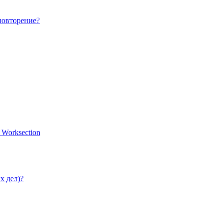
повторение?
 Worksection
х дел)?