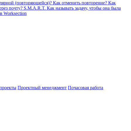
гулярной (повторяющейся)? Как отменить повторение?
Как
через почту?
S.M.A.R.T. Как называть задачу, чтобы она была
в Worksection
проекты
Проектный менеджмент
Почасовая работа