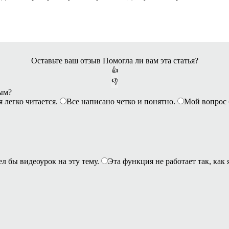
Оставьте ваш отзыв
Помогла ли вам эта статья?
👍
👎
ным?
я легко читается.
Все написано четко и понятно.
Мой вопрос 
ел бы видеоурок на эту тему.
Эта функция не работает так, как 