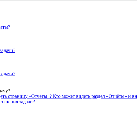
раты?
задачи?
задачи?
дачу?
еть страницу «Отчёты»?
Кто может видеть раздел «Отчёты» и в
полнения задачи?