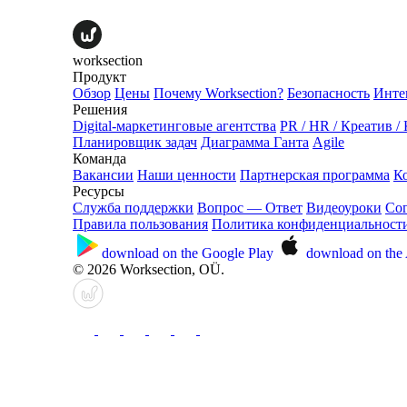
worksection
Продукт
Обзор
Цены
Почему Worksection?
Безопасность
Инте
Решения
Digital-маркетинговые агентства
PR / HR / Креатив /
Планировщик задач
Диаграмма Ганта
Agile
Команда
Вакансии
Наши ценности
Партнерская программа
К
Ресурсы
Служба поддержки
Вопрос — Ответ
Видеоуроки
Со
Правила пользования
Политика конфиденциальност
download on the
Google Play
download on the
© 2026 Worksection, OÜ.