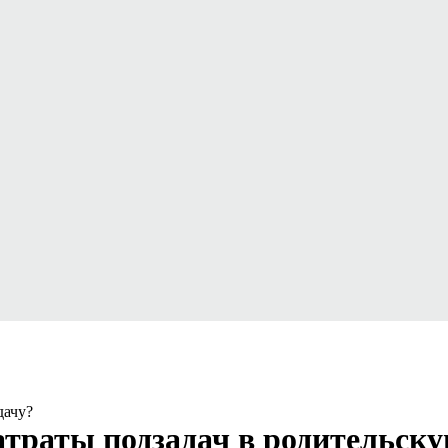
дачу?
траты подзадач в родительску