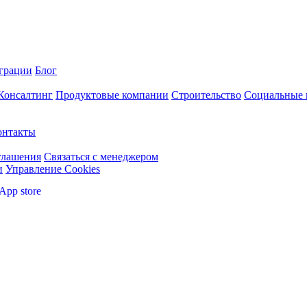
грации
Блог
 Консалтинг
Продуктовые компании
Строительство
Социальные 
онтакты
глашения
Связаться с менеджером
и
Управление Cookies
App store