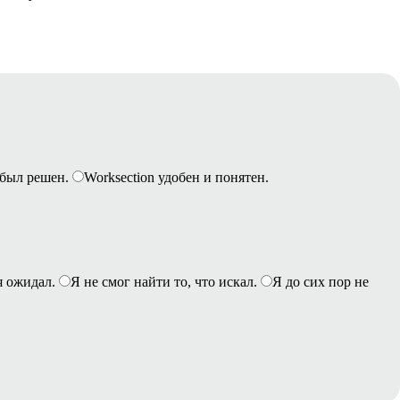
был решен.
Worksection удобен и понятен.
я ожидал.
Я не смог найти то, что искал.
Я до сих пор не