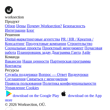
worksection
Продукт
Обзор
Цены
Почему Worksection?
Безопасность
Интеграции
Блог
Решения
Digital-маркетинговые агентства
PR / HR / Креатив /
Консалтинг
Продуктовые компании
Строительство
Социальные проекты
Проектный менеджмент
Почасовая
работа
Планировщик задач
Диаграмма Ганта
Agile
Команда
Вакансии
Наши ценности
Партнерская программа
Контакты
Ресурсы
Служба поддержки
Вопрос — Ответ
Видеоуроки
Соглашения
Связаться с менеджером
Правила пользования
Политика конфиденциальности
Управление Cookies
download on the
Google Play
download on the
App
store
© 2026 Worksection, OÜ.