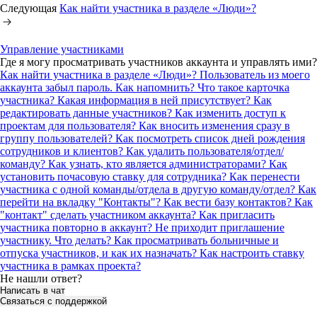
Следующая
Как найти участника в разделе «Люди»?
Управление участниками
Где я могу просматривать участников аккаунта и управлять ими?
Как найти участника в разделе «Люди»?
Пользователь из моего
аккаунта забыл пароль. Как напомнить?
Что такое карточка
участника? Какая информация в ней присутствует?
Как
редактировать данные участников?
Как изменить доступ к
проектам для пользователя?
Как вносить изменения сразу в
группу пользователей?
Как посмотреть список дней рождения
сотрудников и клиентов?
Как удалить пользователя/отдел/
команду?
Как узнать, кто является администраторами?
Как
установить почасовую ставку для сотрудника?
Как перенести
участника с одной команды/отдела в другую команду/отдел?
Как
перейти на вкладку "Контакты"?
Как вести базу контактов?
Как
"контакт" сделать участником аккаунта?
Как пригласить
участника повторно в аккаунт?
Не приходит приглашение
участнику. Что делать?
Как просматривать больничные и
отпуска участников, и как их назначать?
Как настроить ставку
участника в рамках проекта?
Не нашли ответ?
Написать в чат
Связаться с поддержкой