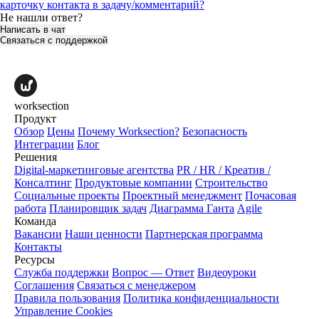
карточку контакта в задачу/комментарий?
Не нашли ответ?
Написать в чат
Связаться с поддержкой
worksection
Продукт
Обзор
Цены
Почему Worksection?
Безопасность
Интеграции
Блог
Решения
Digital-маркетинговые агентства
PR / HR / Креатив /
Консалтинг
Продуктовые компании
Строительство
Социальные проекты
Проектный менеджмент
Почасовая
работа
Планировщик задач
Диаграмма Ганта
Agile
Команда
Вакансии
Наши ценности
Партнерская программа
Контакты
Ресурсы
Служба поддержки
Вопрос — Ответ
Видеоуроки
Соглашения
Связаться с менеджером
Правила пользования
Политика конфиденциальности
Управление Cookies