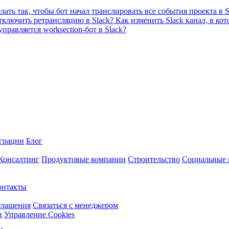
лать так, чтобы бот начал транслировать все события проекта в 
тключить ретрансляцию в Slack?
Как изменить Slack канал, в ко
равляется worksection-бот в Slack?
грации
Блог
 Консалтинг
Продуктовые компании
Строительство
Социальные 
онтакты
глашения
Связаться с менеджером
и
Управление Cookies