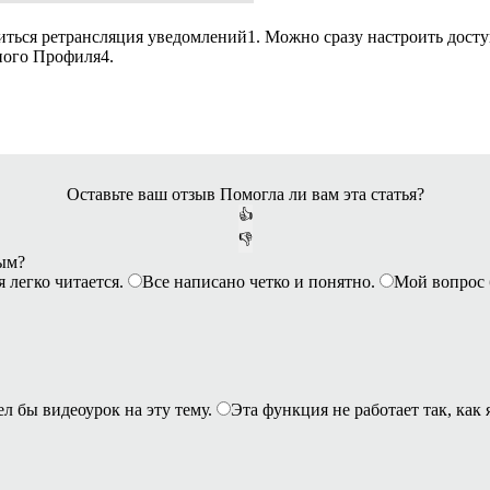
диться ретрансляция уведомлений
1
. Можно сразу настроить дост
нного Профиля
4
.
Оставьте ваш отзыв
Помогла ли вам эта статья?
👍
👎
ным?
я легко читается.
Все написано четко и понятно.
Мой вопрос 
ел бы видеоурок на эту тему.
Эта функция не работает так, как 