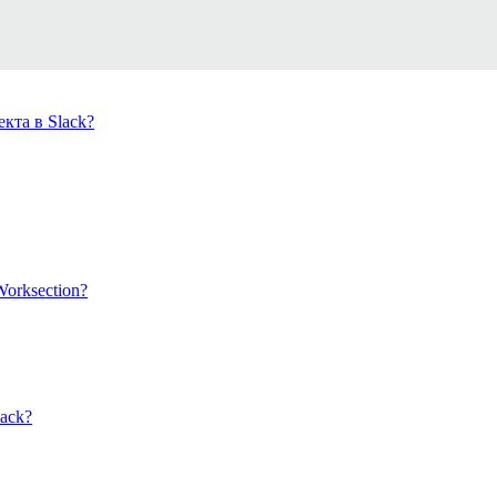
кта в Slack?
orksection?
ack?