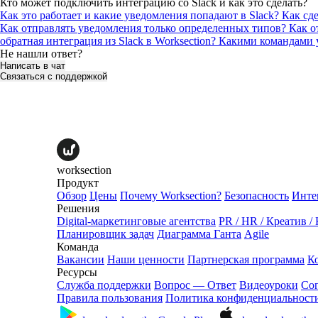
Кто может подключить интеграцию со Slack и как это сделать?
Как это работает и какие уведомления попадают в Slack?
Как сде
Как отправлять уведомления только определенных типов?
Как о
обратная интеграция из Slack в Worksection?
Какими командами уп
Не нашли ответ?
Написать в чат
Связаться с поддержкой
worksection
Продукт
Обзор
Цены
Почему Worksection?
Безопасность
Инте
Решения
Digital-маркетинговые агентства
PR / HR / Креатив /
Планировщик задач
Диаграмма Ганта
Agile
Команда
Вакансии
Наши ценности
Партнерская программа
К
Ресурсы
Служба поддержки
Вопрос — Ответ
Видеоуроки
Со
Правила пользования
Политика конфиденциальност