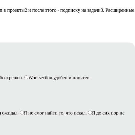
уп в проекты
2
и после этого - подписку на задачи
3
. Расширенные
был решен.
Worksection удобен и понятен.
я ожидал.
Я не смог найти то, что искал.
Я до сих пор не