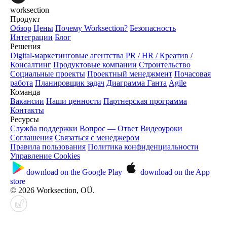
worksection
Продукт
Обзор
Цены
Почему Worksection?
Безопасность
Интеграции
Блог
Решения
Digital-маркетинговые агентства
PR / HR / Креатив /
Консалтинг
Продуктовые компании
Строительство
Социальные проекты
Проектный менеджмент
Почасовая
работа
Планировщик задач
Диаграмма Ганта
Agile
Команда
Вакансии
Наши ценности
Партнерская программа
Контакты
Ресурсы
Служба поддержки
Вопрос — Ответ
Видеоуроки
Соглашения
Связаться с менеджером
Правила пользования
Политика конфиденциальности
Управление Cookies
download on the
Google Play
download on the
App
store
© 2026 Worksection, OÜ.