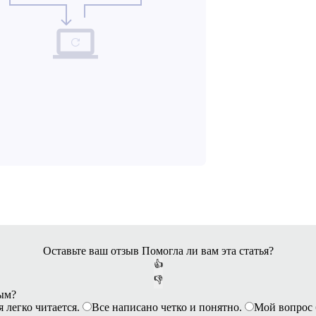
Оставьте ваш отзыв
Помогла ли вам эта статья?
👍
👎
ным?
я легко читается.
Все написано четко и понятно.
Мой вопрос 