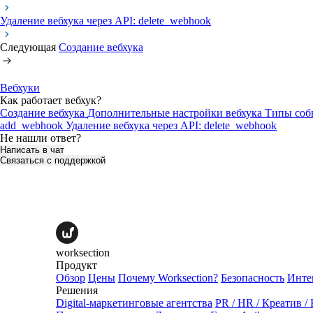
Удаление вебхука через API: delete_webhook
Следующая
Создание вебхука
Вебхуки
Как работает вебхук?
Создание вебхука
Дополнительные настройки вебхука
Типы соб
add_webhook
Удаление вебхука через API: delete_webhook
Не нашли ответ?
Написать в чат
Связаться с поддержкой
worksection
Продукт
Обзор
Цены
Почему Worksection?
Безопасность
Инте
Решения
Digital-маркетинговые агентства
PR / HR / Креатив /