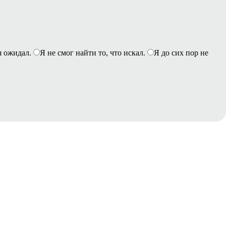
я ожидал.
Я не смог найти то, что искал.
Я до сих пор не