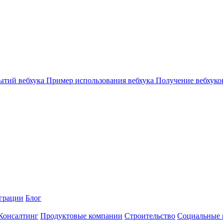
ытий вебхука
Пример использования вебхука
Получение вебхуков
грации
Блог
 Консалтинг
Продуктовые компании
Строительство
Социальные 