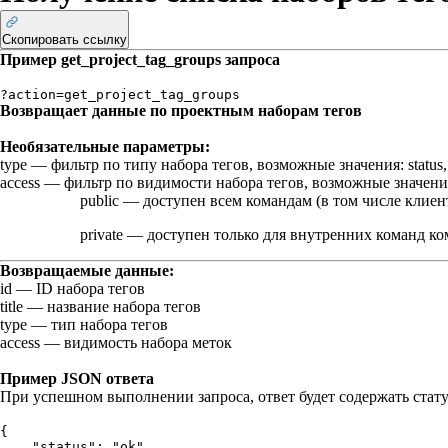
Скопировать ссылку
Пример
get_project_tag_groups
запроса
?action=get_project_tag_groups
Возвращает данные по проектным наборам тегов
Необязательные параметры:
type
— фильтр по типу набора тегов, возможные значения:
status
access
— фильтр по видимости набора тегов, возможные значени
public
— доступен всем командам (в том числе клиен
private
— доступен только для внутренних команд к
Возвращаемые данные:
id
— ID набора тегов
title
— название набора тегов
type
— тип набора тегов
access
— видимость набора меток
Пример JSON ответа
При успешном выполнении запроса, ответ будет содержать стат
{
    "status": "ok",