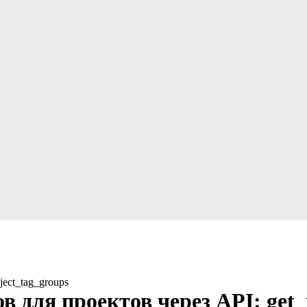
ject_tag_groups
в для проектов через API: get_