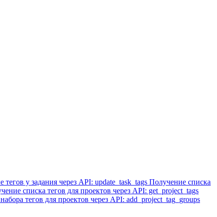
 тегов у задания через API: update_task_tags
Получение списка
чение списка тегов для проектов через API: get_project_tags
набора тегов для проектов через API: add_project_tag_groups