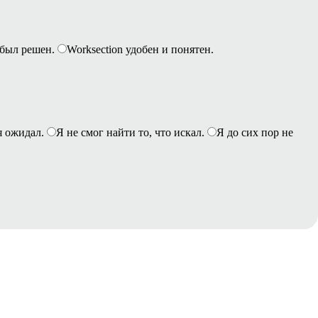
был решен.
Worksection удобен и понятен.
я ожидал.
Я не смог найти то, что искал.
Я до сих пор не