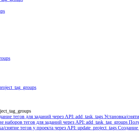
ups
roups
roject_tag_groups
ject_tag_groups
дание тегов для заданий через API: add_task_tags
Установка/снятие
е наборов тегов для заданий через API: add_task_tag_groups
Полу
а/снятие тегов у проекта через API: update_project_tags
Создание 