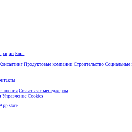
грации
Блог
 Консалтинг
Продуктовые компании
Строительство
Социальные 
онтакты
глашения
Связаться с менеджером
и
Управление Cookies
App store