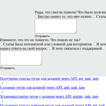
Рады, что смогли помочь! Что было полез
Быстро нашел то, что мне нужно.
Стать
Отправить
Извините, что это не помогло. Что пошло не так?
Статья была непонятной или сложной для восприятия.
Я хот
нашел ответа на свой вопрос.
Я хочу связаться с поддержкой.
Отправить
Получение списка тегов для заданий через API: get_task_tags
Создание тегов для заданий через API: add_task_tags
Установка/снятие тегов у задания через API: update_task_tags
Получение списка наборов тегов для заданий через API: get_task