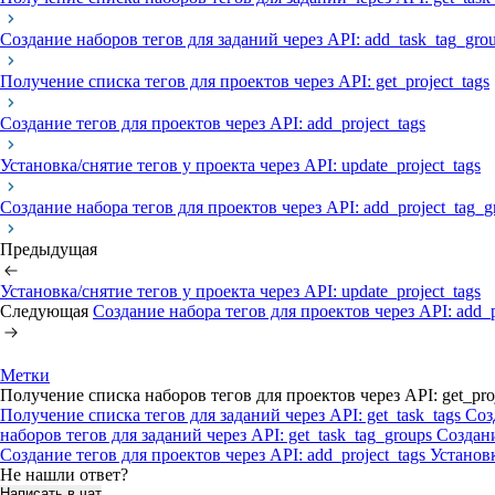
Создание наборов тегов для заданий через API: add_task_tag_gro
Получение списка тегов для проектов через API: get_project_tags
Создание тегов для проектов через API: add_project_tags
Установка/снятие тегов у проекта через API: update_project_tags
Создание набора тегов для проектов через API: add_project_tag_g
Предыдущая
Установка/снятие тегов у проекта через API: update_project_tags
Следующая
Создание набора тегов для проектов через API: add_p
Метки
Получение списка наборов тегов для проектов через API: get_pro
Получение списка тегов для заданий через API: get_task_tags
Соз
наборов тегов для заданий через API: get_task_tag_groups
Создани
Создание тегов для проектов через API: add_project_tags
Установк
Не нашли ответ?
Написать в чат