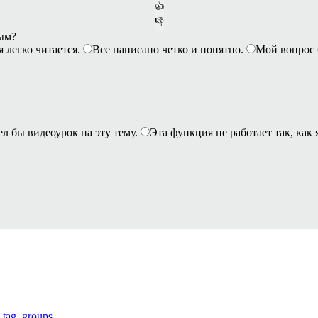
👍
👎
ным?
я легко читается.
Все написано четко и понятно.
Мой вопрос 
ел бы видеоурок на эту тему.
Эта функция не работает так, как 
_tag_groups