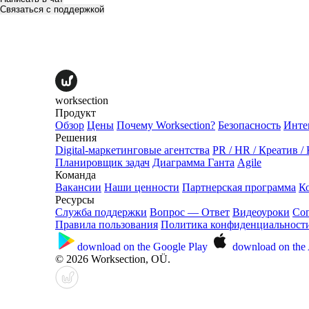
Связаться с поддержкой
worksection
Продукт
Обзор
Цены
Почему Worksection?
Безопасность
Инте
Решения
Digital-маркетинговые агентства
PR / HR / Креатив /
Планировщик задач
Диаграмма Ганта
Agile
Команда
Вакансии
Наши ценности
Партнерская программа
К
Ресурсы
Служба поддержки
Вопрос — Ответ
Видеоуроки
Со
Правила пользования
Политика конфиденциальност
download on the
Google Play
download on the
© 2026 Worksection, OÜ.