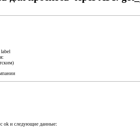
,
label
я:
тским)
омпании
ус
ok
и следующие данные: