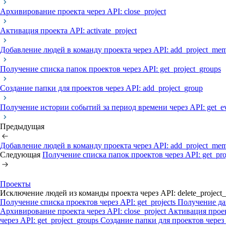
Архивирование проекта через API: close_project
Активация проекта API: activate_project
Добавление людей в команду проекта через API: add_project_mem
Получение списка папок проектов через API: get_project_groups
Создание папки для проектов через API: add_project_group
Получение истории событий за период времени через API: get_ev
Предыдущая
Добавление людей в команду проекта через API: add_project_mem
Следующая
Получение списка папок проектов через API: get_pro
Проекты
Исключение людей из команды проекта через API: delete_project
Получение списка проектов через API: get_projects
Получение дан
Архивирование проекта через API: close_project
Активация проект
через API: get_project_groups
Создание папки для проектов через 