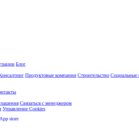
грации
Блог
 Консалтинг
Продуктовые компании
Строительство
Социальные 
онтакты
глашения
Связаться с менеджером
и
Управление Cookies
App store