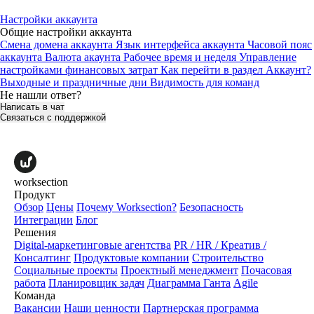
Настройки аккаунта
Общие настройки аккаунта
Смена домена аккаунта
Язык интерфейса аккаунта
Часовой пояс
аккаунта
Валюта акаунта
Рабочее время и неделя
Управление
настройками финансовых затрат
Как перейти в раздел Аккаунт?
Выходные и праздничные дни
Видимость для команд
Не нашли ответ?
Написать в чат
Связаться с поддержкой
worksection
Продукт
Обзор
Цены
Почему Worksection?
Безопасность
Интеграции
Блог
Решения
Digital-маркетинговые агентства
PR / HR / Креатив /
Консалтинг
Продуктовые компании
Строительство
Социальные проекты
Проектный менеджмент
Почасовая
работа
Планировщик задач
Диаграмма Ганта
Agile
Команда
Вакансии
Наши ценности
Партнерская программа